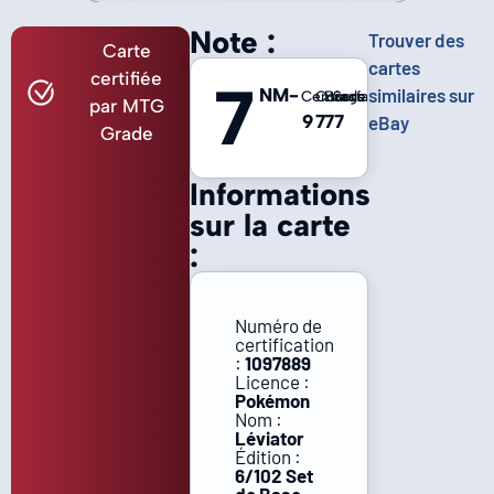
Note :
Trouver des
Carte
cartes
certifiée
7
NM-
similaires sur
Centrage
Coins
Bords
Surface
par MTG
9
7
7
7
eBay
Grade
Informations
sur la carte
:
Numéro de
certification
:
1097889
Licence :
Pokémon
Nom :
Léviator
Édition :
6/102 Set