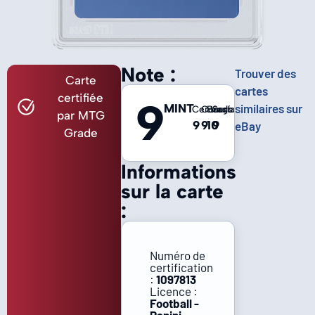
Note :
Trouver des
Carte
cartes
certifiée
9
MINT
similaires sur
Centrage
Coins
Bords
Surface
par MTG
9
9
10
9
eBay
Grade
Informations
sur la carte
:
Numéro de
certification
:
1097813
Licence :
Football -