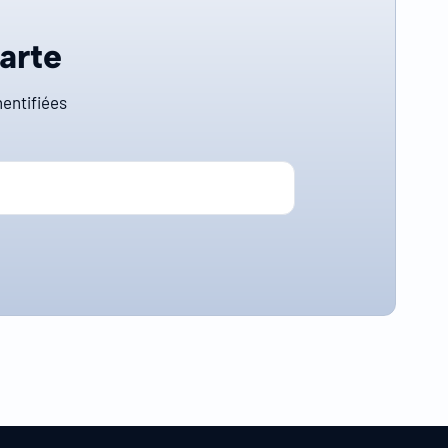
carte
entifiées