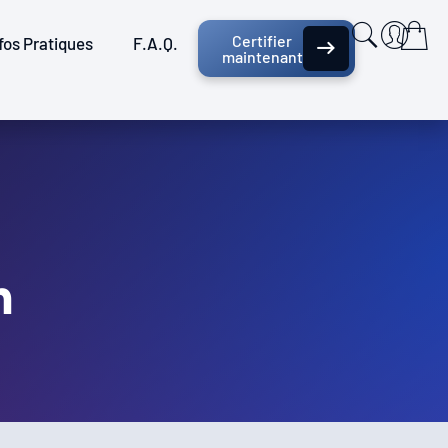
Certifier
fos Pratiques
F.A.Q.
maintenant
n