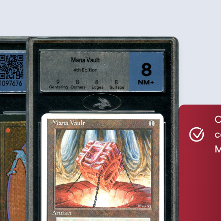
C
c
M