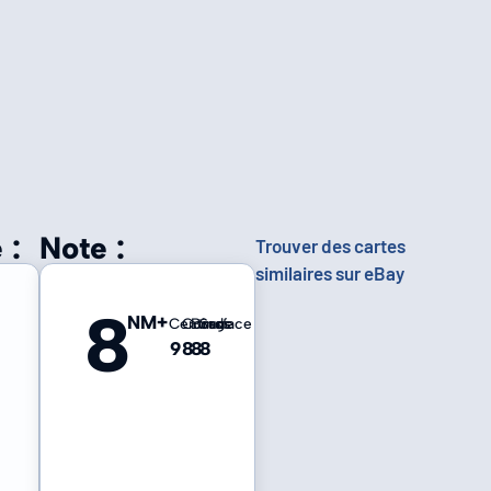
 :
Note :
Trouver des cartes
similaires sur eBay
8
NM+
Centrage
Coins
Bords
Surface
9
8
8
8