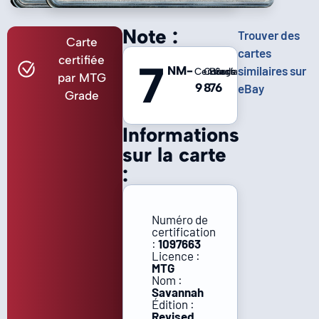
Note :
Trouver des
Carte
cartes
certifiée
7
NM-
similaires sur
Centrage
Coins
Bords
Surface
par MTG
9
8
7
6
eBay
Grade
Informations
sur la carte
:
Numéro de
certification
:
1097663
Licence :
MTG
Nom :
Savannah
Édition :
Revised