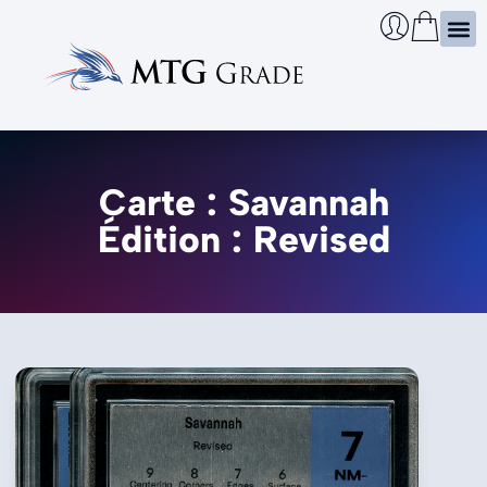
Certi
Boîtie
Infos
Cherch
Carte : Savannah
Édition : Revised