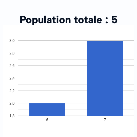
Population totale :
5
3,0
2,8
2,6
2,4
2,2
2,0
1,8
6
7