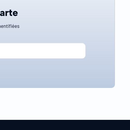
carte
entifiées