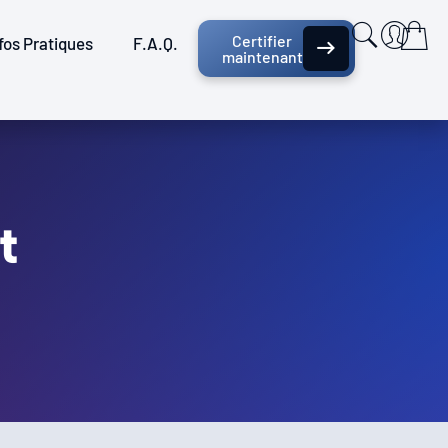
Certifier
fos Pratiques
F.A.Q.
maintenant
t