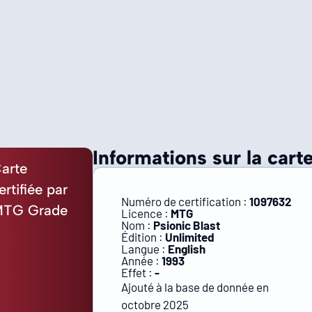
Informations sur la carte
arte
ertifiée par
Numéro de certification :
1097632
TG Grade
Licence :
MTG
Nom :
Psionic Blast
Édition :
Unlimited
Langue :
English
Année :
1993
Effet :
-
Ajouté à la base de donnée en
octobre 2025