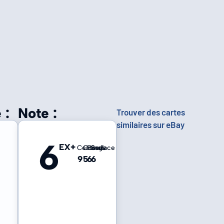
 :
Note :
Trouver des cartes
similaires sur eBay
6
EX+
Centrage
Coins
Bords
Surface
9
5
6
6