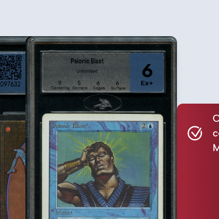
C
c
M