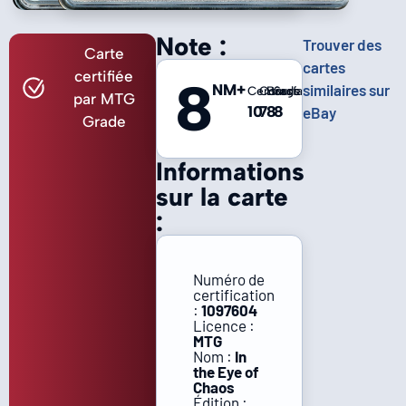
Note :
Trouver des
Carte
cartes
certifiée
8
NM+
similaires sur
Centrage
Coins
Bords
Surface
par MTG
10
7
8
8
eBay
Grade
Informations
sur la carte
:
Numéro de
certification
:
1097604
Licence :
MTG
Nom :
In
the Eye of
Chaos
Édition :