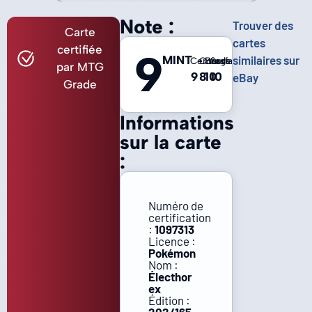
Note :
Trouver des
Carte
cartes
certifiée
9
MINT
similaires sur
Centrage
Coins
Bords
Surface
par MTG
9
8
10
10
eBay
Grade
Informations
sur la carte
:
Numéro de
certification
:
1097313
Licence :
Pokémon
Nom :
Électhor
ex
Édition :