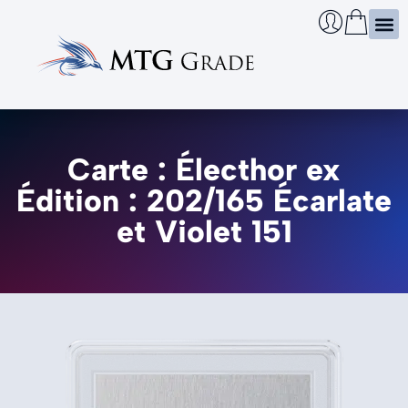
Certi
Boîtie
Infos
Cherch
Carte : Électhor ex
Édition : 202/165 Écarlate
et Violet 151