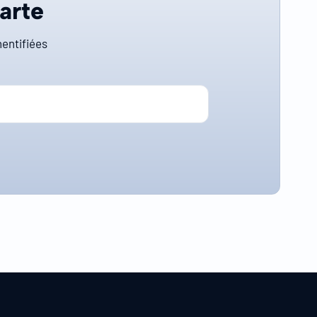
carte
entifiées