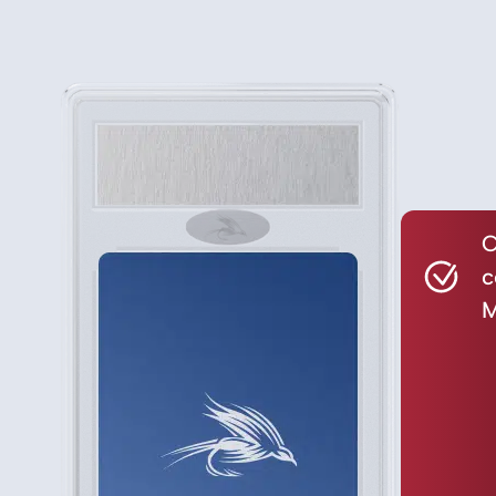
C
c
M