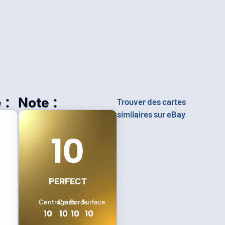
 :
Note :
Trouver des cartes
similaires sur eBay
10
PERFECT
Centrage
Coins
Bords
Surface
10
10
10
10