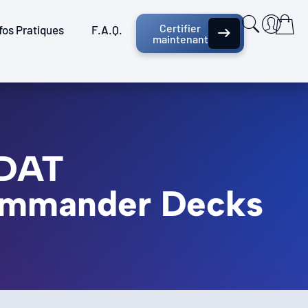
Certifier
fos Pratiques
F.A.Q.
maintenant
LDAT
 Commander Decks