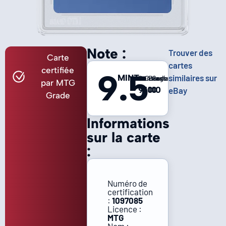
Note :
Trouver des
Carte
cartes
certifiée
9.5
MINT
similaires sur
Centrage
Coins
Bords
Surface
par MTG
9
10
10
10
eBay
Grade
Informations
sur la carte
:
Numéro de
certification
:
1097085
Licence :
MTG