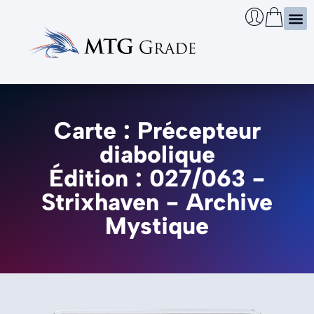
Certi
Boîtie
Infos
Cherch
Carte : Précepteur
diabolique
Édition : 027/063 -
Strixhaven - Archive
Mystique