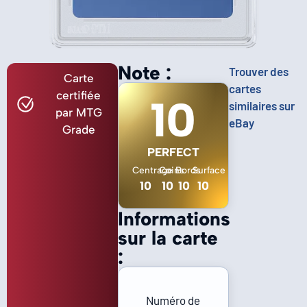
Note :
Trouver des
Carte
cartes
certifiée
10
similaires sur
par MTG
eBay
Grade
PERFECT
Centrage
Coins
Bords
Surface
10
10
10
10
Informations
sur la carte
:
Numéro de