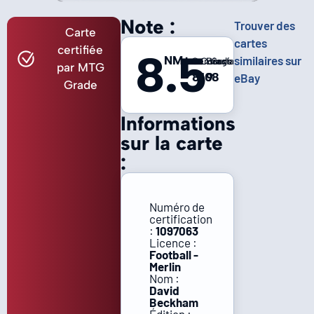
Note :
Trouver des
Carte
cartes
certifiée
8.5
NM+
similaires sur
Centrage
Coins
Bords
Surface
par MTG
8
10
9
8
eBay
Grade
Informations
sur la carte
:
Numéro de
certification
:
1097063
Licence :
Football -
Merlin
Nom :
David
Beckham