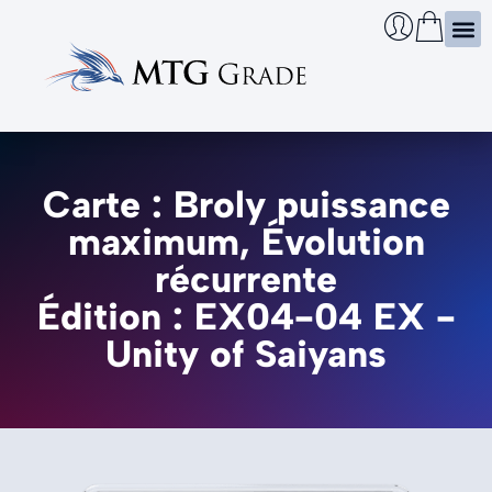
Certi
Boîtie
Infos
Cherch
Carte : Broly puissance
maximum, Évolution
récurrente
Édition : EX04-04 EX -
Unity of Saiyans