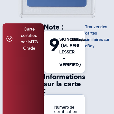
Note :
Trouver des
Carte
cartes
certifiée
9
SIGNED
similaires sur
Centrage
Coins
Bords
Surface
par MTG
9
9
10
9
(M.
eBay
Grade
LESSER
-
VERIFIED)
Informations
sur la carte
:
Numéro de
certification