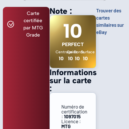
Note :
Trouver des
Carte
cartes
certifiée
10
similaires sur
par MTG
eBay
Grade
PERFECT
Centrage
Coins
Bords
Surface
10
10
10
10
Informations
sur la carte
:
Numéro de
certification
:
1097015
Licence :
MTG