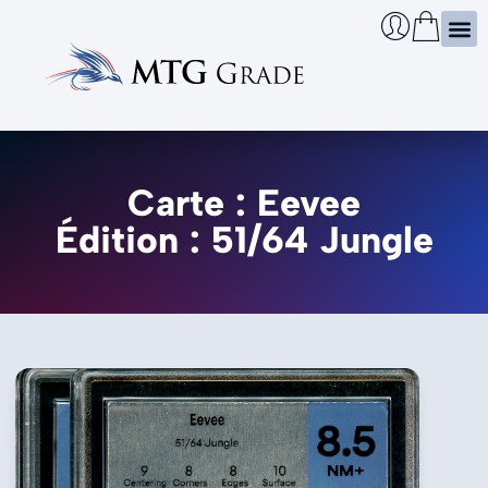
Certi
Boîtie
Infos
Cherch
Carte : Eevee
Édition : 51/64 Jungle