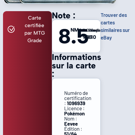
Note :
Trouver des
Carte
cartes
certifiée
8.5
NM+
similaires sur
Centrage
Coins
Bords
Surface
par MTG
9
8
8
10
eBay
Grade
Informations
sur la carte
:
Numéro de
certification
:
1096939
Licence :
Pokémon
Nom :
Eevee
Édition :
51/64