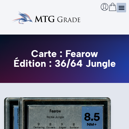
Certi
Boîtie
Infos
Cherch
Carte : Fearow
Édition : 36/64 Jungle