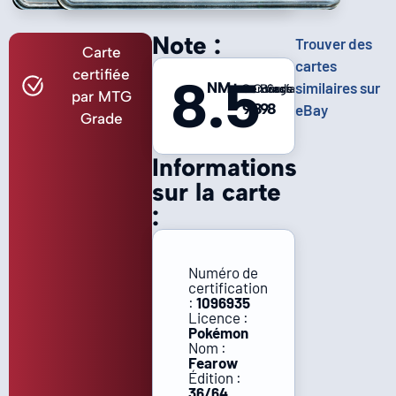
Note :
Trouver des
Carte
cartes
certifiée
8.5
NM+
similaires sur
Centrage
Coins
Bords
Surface
par MTG
9
8
9
8
eBay
Grade
Informations
sur la carte
:
Numéro de
certification
:
1096935
Licence :
Pokémon
Nom :
Fearow
Édition :
36/64