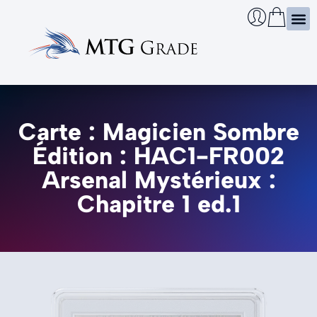
Certi
Boîtie
Infos
Cherch
Carte : Magicien Sombre
Édition : HAC1-FR002
Arsenal Mystérieux :
Chapitre 1 ed.1