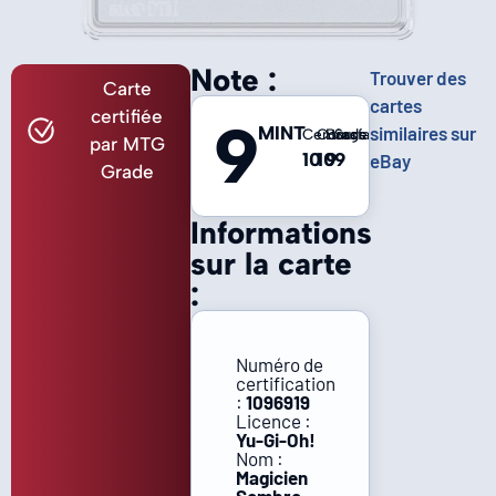
Note :
Trouver des
Carte
cartes
certifiée
9
MINT
similaires sur
Centrage
Coins
Bords
Surface
par MTG
10
10
9
9
eBay
Grade
Informations
sur la carte
:
Numéro de
certification
:
1096919
Licence :
Yu-Gi-Oh!
Nom :
Magicien