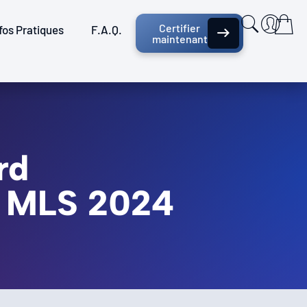
Certifier
fos Pratiques
F.A.Q.
maintenant
rd
st MLS 2024