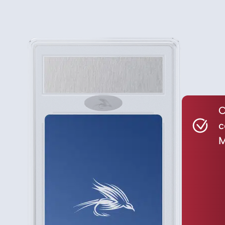
C
c
M