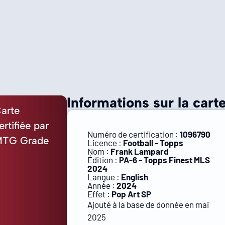
Informations sur la carte
arte
ertifiée par
Numéro de certification :
1096790
TG Grade
Licence :
Football - Topps
Nom :
Frank Lampard
Édition :
PA-6 - Topps Finest MLS
2024
Langue :
English
Année :
2024
Effet :
Pop Art SP
Ajouté à la base de donnée en mai
2025