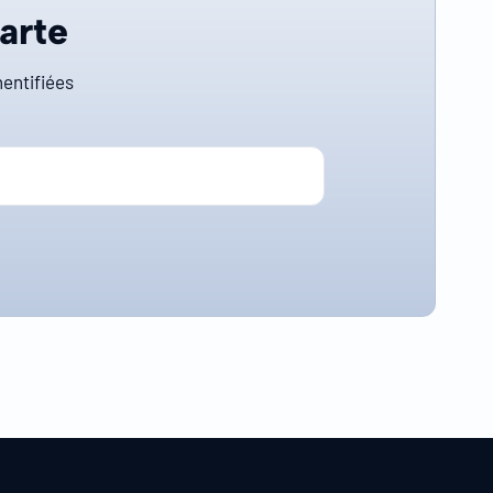
carte
entifiées