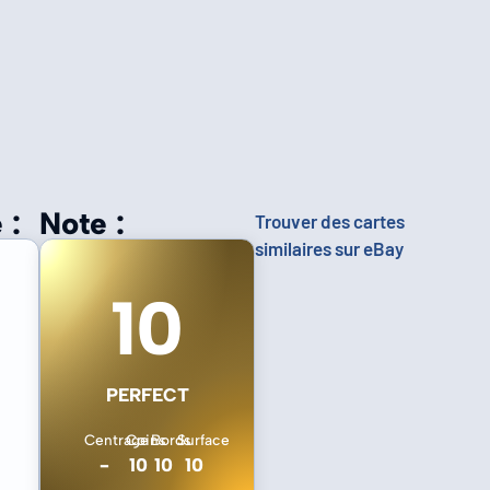
 :
Note :
Trouver des cartes
similaires sur eBay
10
PERFECT
Centrage
Coins
Bords
Surface
-
10
10
10