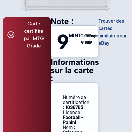
Note :
Trouver des
Carte
cartes
certifiée
9
MINT
similaires sur
Centrage
Coins
Bords
Surface
par MTG
9
10
10
9
eBay
Grade
Informations
sur la carte
:
Numéro de
certification
:
1096763
Licence :
Football -
Panini
Nom :