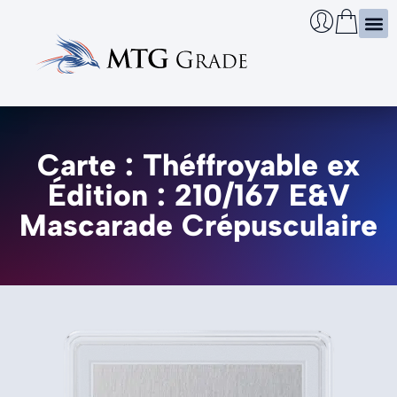
Certi
Boîtie
Infos
Cherch
Carte : Théffroyable ex
Édition : 210/167 E&V
Mascarade Crépusculaire