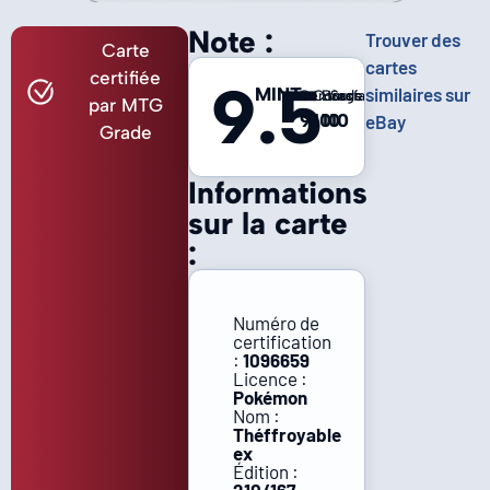
Note :
Trouver des
Carte
cartes
certifiée
9.5
MINT
similaires sur
Centrage
Coins
Bords
Surface
par MTG
9
10
10
10
eBay
Grade
Informations
sur la carte
:
Numéro de
certification
:
1096659
Licence :
Pokémon
Nom :
Théffroyable
ex
Édition :