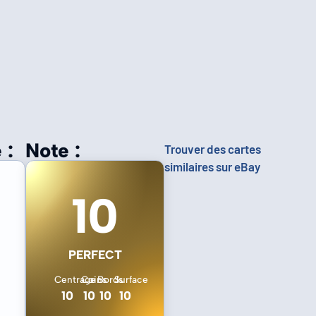
 :
Note :
Trouver des cartes
similaires sur eBay
10
PERFECT
Centrage
Coins
Bords
Surface
10
10
10
10