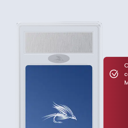
C
c
M