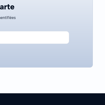
carte
entifiées