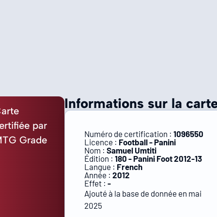
Informations sur la carte
arte
ertifiée par
Numéro de certification :
1096550
TG Grade
Licence :
Football - Panini
Nom :
Samuel Umtiti
Édition :
180 - Panini Foot 2012-13
Langue :
French
Année :
2012
Effet :
-
Ajouté à la base de donnée en mai
2025