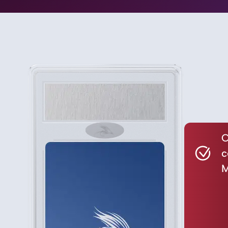
C
c
M