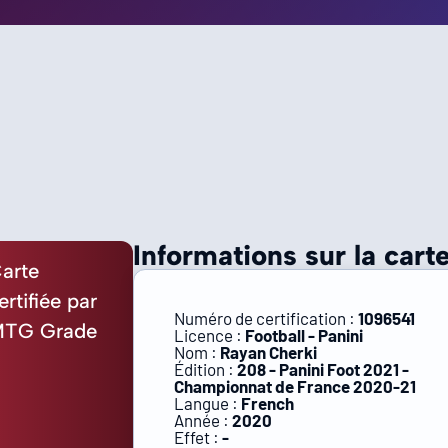
Informations sur la carte
arte
ertifiée par
Numéro de certification :
1096541
TG Grade
Licence :
Football - Panini
Nom :
Rayan Cherki
Édition :
208 - Panini Foot 2021 -
Championnat de France 2020-21
Langue :
French
Année :
2020
Effet :
-