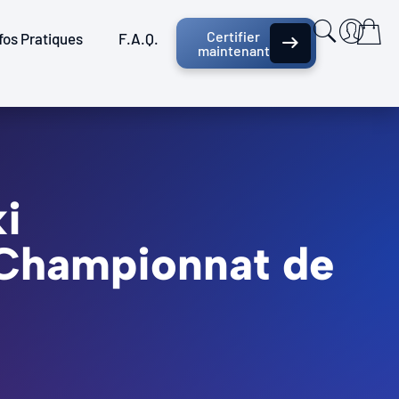
Certifier
fos Pratiques
F.A.Q.
maintenant
i
- Championnat de