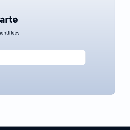
carte
entifiées