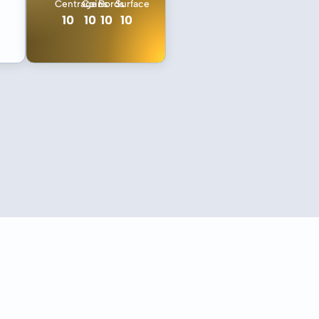
Centrage
Coins
Bords
Surface
10
10
10
10