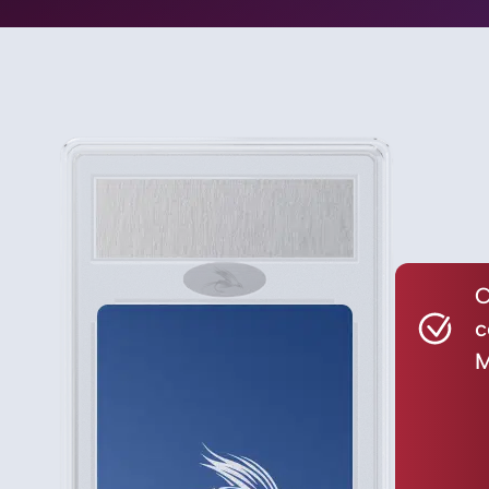
C
c
M