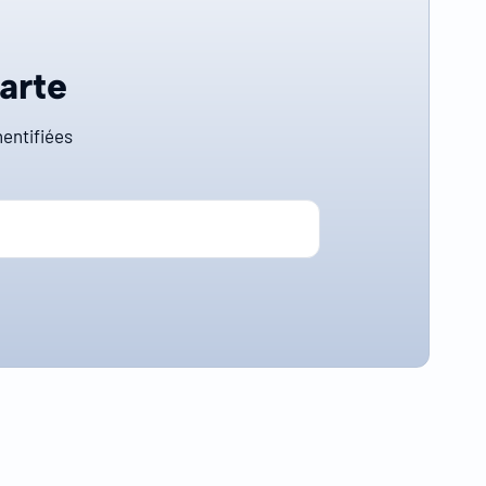
carte
entifiées