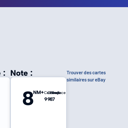
 :
Note :
Trouver des cartes
similaires sur eBay
8
NM+
Centrage
Coins
Bords
Surface
9
9
8
7