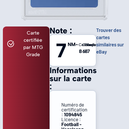
Note :
Trouver des
Carte
cartes
certifiée
7
NM-
similaires sur
Centrage
Coins
Bords
Surface
par MTG
8
6
8
7
eBay
Grade
Informations
sur la carte
:
Numéro de
certification
:
1094845
Licence :
Football -