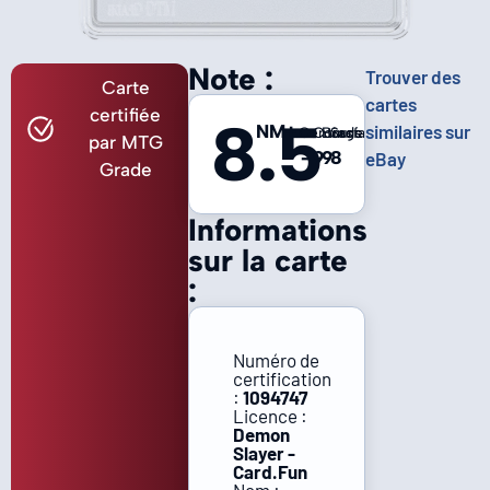
Note :
Trouver des
Carte
cartes
certifiée
8.5
NM+
similaires sur
Centrage
Coins
Bords
Surface
par MTG
-
9
9
8
eBay
Grade
Informations
sur la carte
:
Numéro de
certification
:
1094747
Licence :
Demon
Slayer -
Card.Fun