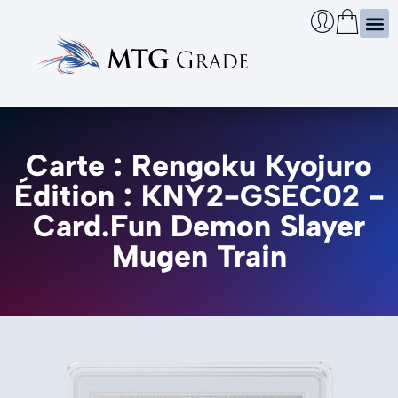
Certi
Boîtie
Infos
Cherch
Carte : Rengoku Kyojuro
Édition : KNY2-GSEC02 -
Card.Fun Demon Slayer
Mugen Train