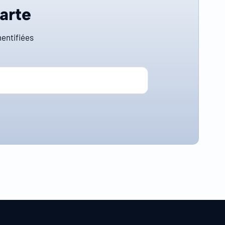
carte
entifiées