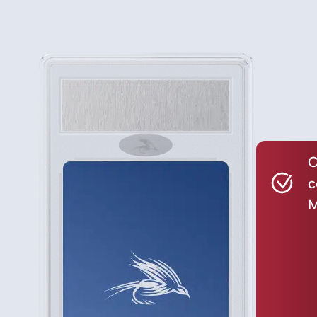
C
c
M