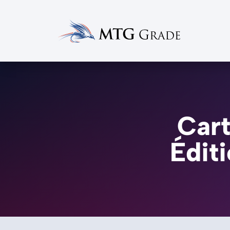
Cart
Édit