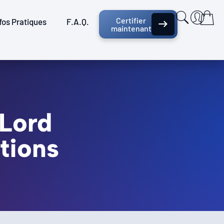
Certifier
fos Pratiques
F.A.Q.
maintenant
 Lord
tions