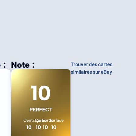
 :
Note :
Trouver des cartes
similaires sur eBay
10
PERFECT
Centrage
Coins
Bords
Surface
10
10
10
10