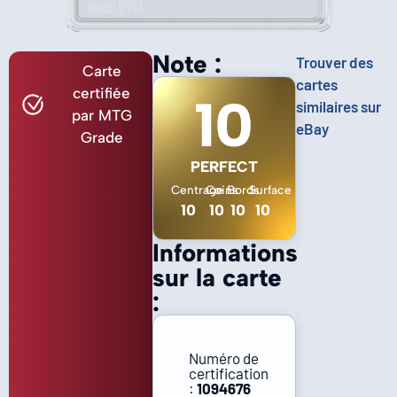
Note :
Trouver des
Carte
cartes
certifiée
10
similaires sur
par MTG
eBay
Grade
PERFECT
Centrage
Coins
Bords
Surface
10
10
10
10
Informations
sur la carte
:
Numéro de
certification
:
1094676