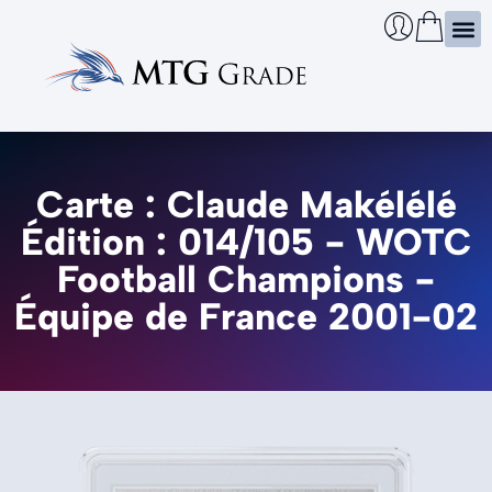
Certi
Boîtie
Infos
Cherch
Carte : Claude Makélélé
Édition : 014/105 - WOTC
Football Champions -
Équipe de France 2001-02