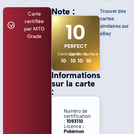
Note :
Trouver des
Carte
cartes
certifiée
10
similaires sur
par MTG
eBay
Grade
PERFECT
Centrage
Coins
Bords
Surface
10
10
10
10
Informations
sur la carte
:
Numéro de
certification
:
1093110
Licence :
Pokémon