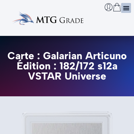
Certi
Boîtie
Infos
Cherch
Carte : Galarian Articuno
Édition : 182/172 s12a
VSTAR Universe