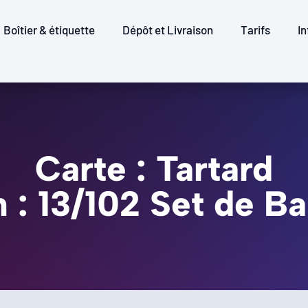
Boîtier & étiquette
Dépôt et Livraison
Tarifs
In
Carte : Tartard
n : 13/102 Set de Ba