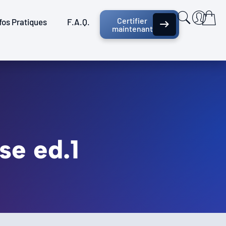
Certifier
fos Pratiques
F.A.Q.
maintenant
se ed.1