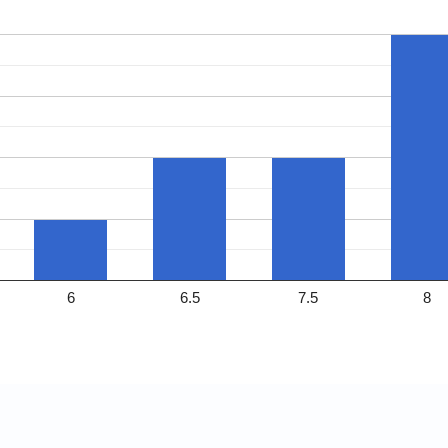
6
6.5
7.5
8