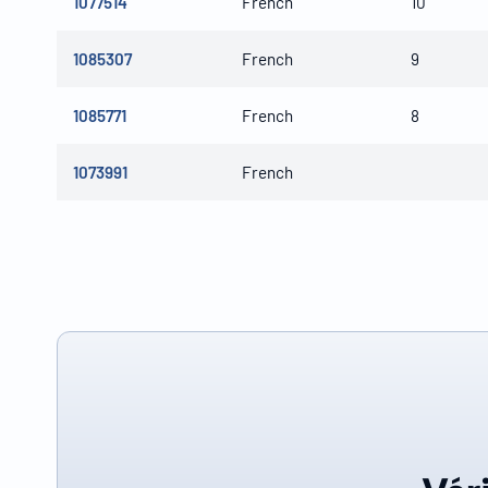
1077514
French
10
1085307
French
9
1085771
French
8
1073991
French