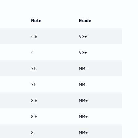
Note
Grade
4.5
VG+
4
VG+
7.5
NM-
7.5
NM-
8.5
NM+
8.5
NM+
8
NM+