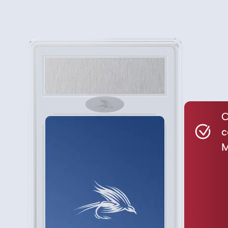
C
c
M