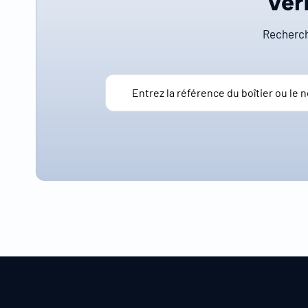
Véri
Recherch