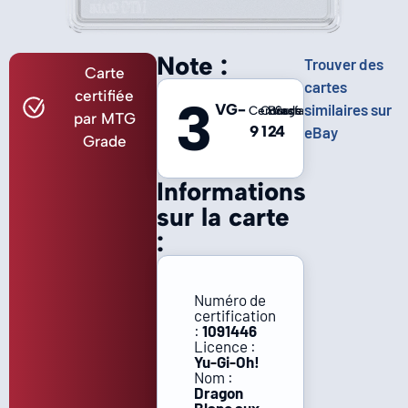
Note :
Trouver des
Carte
cartes
certifiée
3
VG-
similaires sur
Centrage
Coins
Bords
Surface
par MTG
9
1
2
4
eBay
Grade
Informations
sur la carte
:
Numéro de
certification
:
1091446
Licence :
Yu-Gi-Oh!
Nom :
Dragon