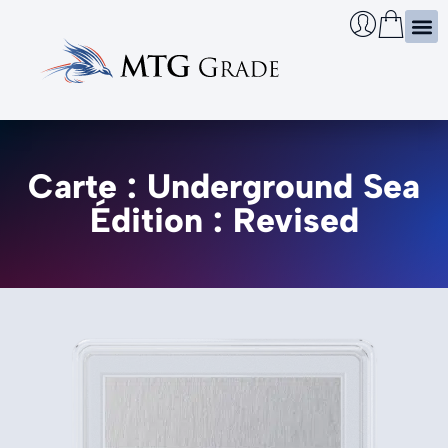
Certi
Boîtie
Infos
Cherch
Carte : Underground Sea
Édition : Revised