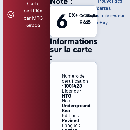
Note :
Trouver des
Carte
cartes
certifiée
6
EX+
similaires sur
Centrage
Coins
Bords
Surface
par MTG
9
6
6
5
eBay
Grade
Informations
sur la carte
:
Numéro de
certification
:
1091428
Licence :
MTG
Nom :
Underground
Sea
Édition :
Revised
Langue :