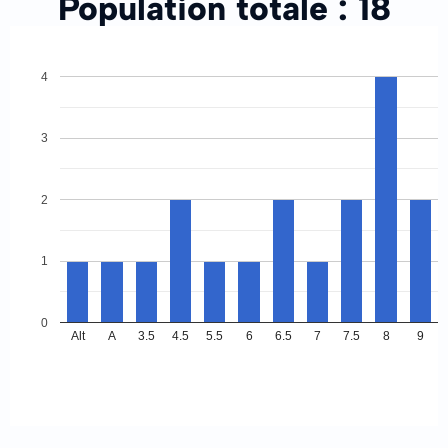
Population totale :
18
4
3
2
1
0
Alt
A
3.5
4.5
5.5
6
6.5
7
7.5
8
9