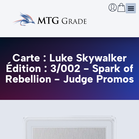
Certi
Boîtie
Infos
Cherch
Carte : Luke Skywalker
Édition : 3/002 - Spark of
Rebellion - Judge Promos