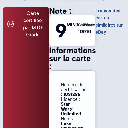
Note :
Trouver des
Carte
cartes
certifiée
9
MINT
similaires sur
Centrage
Coins
Bords
Surface
par MTG
10
9
7
10
eBay
Grade
Informations
sur la carte
:
Numéro de
certification
:
1091285
Licence :
Star
Wars:
Unlimited
Nom :
Luke