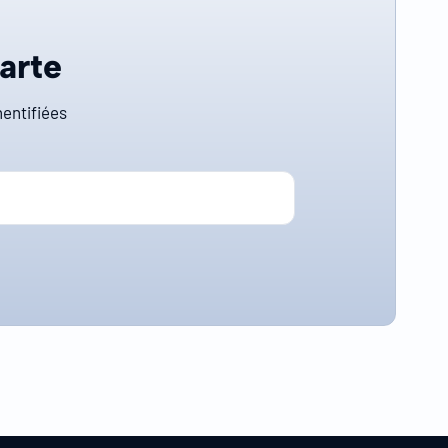
carte
entifiées