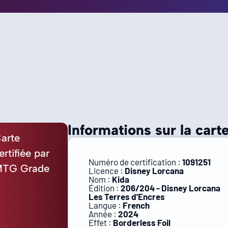
Informations sur la carte
arte
ertifiée par
Numéro de certification :
1091251
TG Grade
Licence :
Disney Lorcana
Nom :
Kida
Édition :
206/204 - Disney Lorcana
Les Terres d'Encres
Langue :
French
Année :
2024
Effet :
Borderless Foil