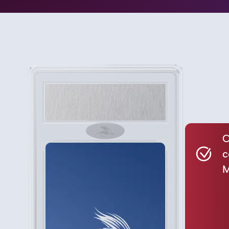
C
c
M