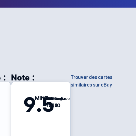
 :
Note :
Trouver des cartes
similaires sur eBay
9.5
MINT
Centrage
Coins
Bords
Surface
10
9
10
10