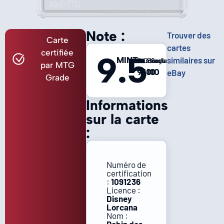
Note :
Trouver des
Carte
cartes
certifiée
9.5
MINT
similaires sur
Centrage
Coins
Bords
Surface
par MTG
9
10
10
10
eBay
Grade
Informations
sur la carte
:
Numéro de
certification
:
1091236
Licence :
Disney
Lorcana
Nom :