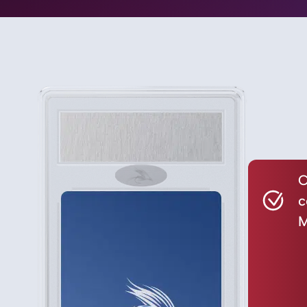
C
c
M