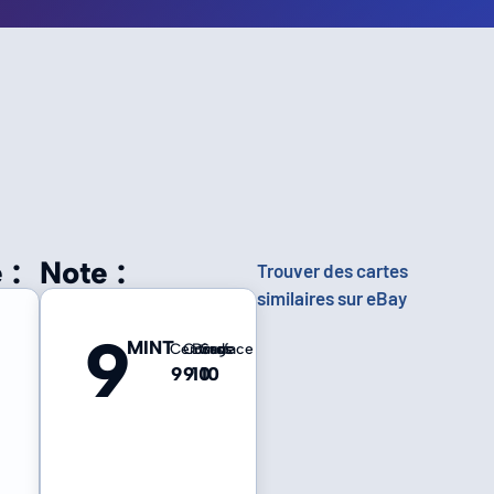
 :
Note :
Trouver des cartes
similaires sur eBay
9
MINT
Centrage
Coins
Bords
Surface
9
9
10
10