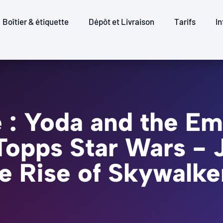
Boîtier & étiquette
Dépôt et Livraison
Tarifs
In
 : Yoda and the E
 Topps Star Wars - 
e Rise of Skywalke