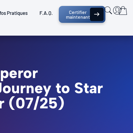
Certifier
fos Pratiques
F.A.Q.
maintenant
mperor
Journey to Star
r (07/25)