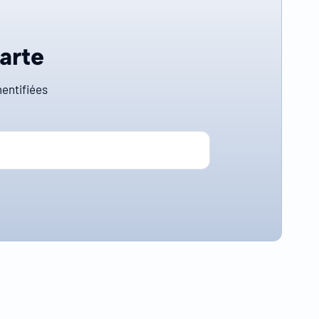
carte
entifiées