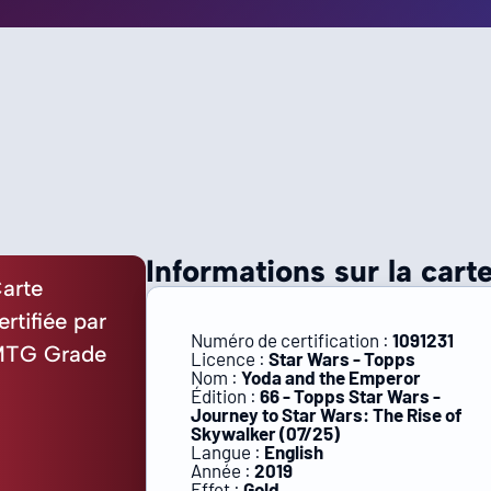
Informations sur la carte
arte
ertifiée par
Numéro de certification :
1091231
TG Grade
Licence :
Star Wars - Topps
Nom :
Yoda and the Emperor
Édition :
66 - Topps Star Wars -
Journey to Star Wars: The Rise of
Skywalker (07/25)
Langue :
English
Année :
2019
Effet :
Gold