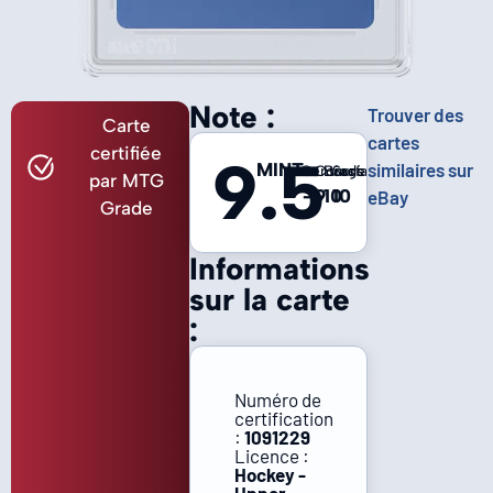
Note :
Trouver des
Carte
cartes
certifiée
9.5
MINT
similaires sur
Centrage
Coins
Bords
Surface
par MTG
-
9
10
10
eBay
Grade
Informations
sur la carte
:
Numéro de
certification
:
1091229
Licence :
Hockey -