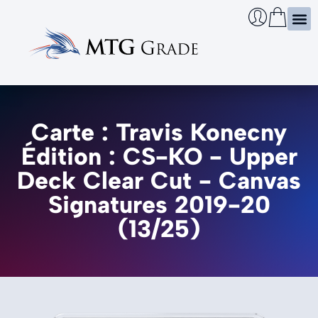
Certi
Boîtie
Infos
Cherch
Carte : Travis Konecny
Édition : CS-KO - Upper
Deck Clear Cut - Canvas
Signatures 2019-20
(13/25)