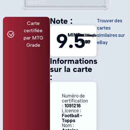
Note :
Trouver des
Carte
cartes
certifiée
9.5
MINT
similaires sur
Centrage
Coins
Bords
Surface
par MTG
-
10
10
9
eBay
Grade
Informations
sur la carte
:
Numéro de
certification
:
1091216
Licence :
Football -
Topps
Nom :