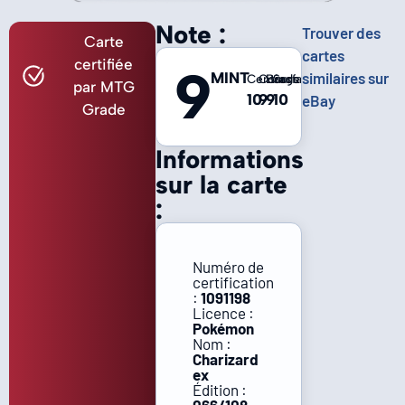
Note :
Trouver des
Carte
cartes
certifiée
9
MINT
similaires sur
Centrage
Coins
Bords
Surface
par MTG
10
9
9
10
eBay
Grade
Informations
sur la carte
:
Numéro de
certification
:
1091198
Licence :
Pokémon
Nom :
Charizard
ex
Édition :