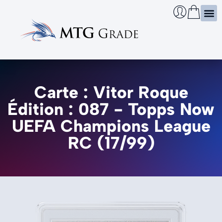
Certi
Boîtie
Infos
Cherch
Carte : Vitor Roque
Édition : 087 - Topps Now
UEFA Champions League
RC (17/99)