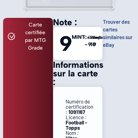
Note :
Trouver des
Carte
cartes
certifiée
9
MINT
similaires sur
Centrage
Coins
Bords
Surface
par MTG
-
9
10
9
eBay
Grade
Informations
sur la carte
:
Numéro de
certification
:
1091167
Licence :
Football -
Topps
Nom :