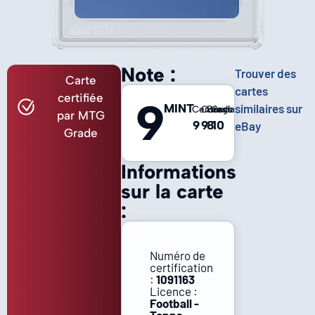
Note :
Trouver des
Carte
cartes
certifiée
9
MINT
similaires sur
Centrage
Coins
Bords
Surface
par MTG
9
9
8
10
eBay
Grade
Informations
sur la carte
:
Numéro de
certification
:
1091163
Licence :
Football -