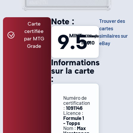
Note :
Trouver des
Carte
cartes
certifiée
9.5
MINT
similaires sur
Centrage
Coins
Bords
Surface
par MTG
10
10
9
10
eBay
Grade
Informations
sur la carte
:
Numéro de
certification
:
1091146
Licence :
Formule 1
- Topps
Nom :
Max