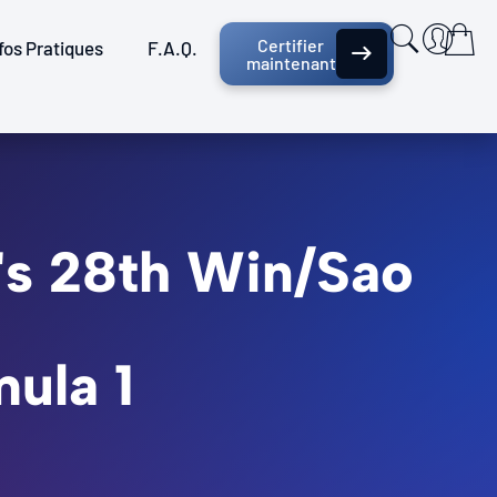
Certifier
fos Pratiques
F.A.Q.
maintenant
's 28th Win/Sao
mula 1