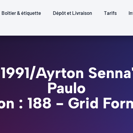
Boîtier & étiquette
Dépôt et Livraison
Tarifs
In
4,1991/Ayrton Senna
Paulo
on : 188 - Grid For