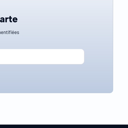
carte
entifiées