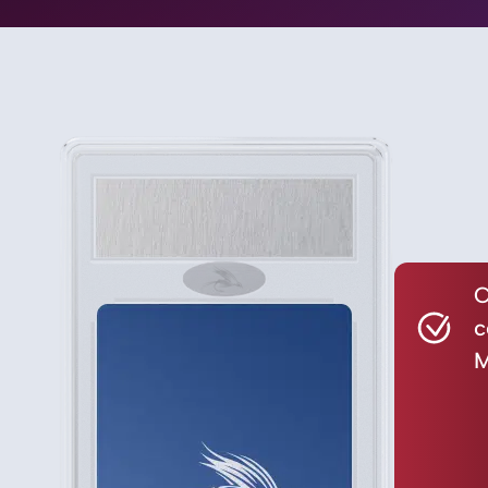
C
c
M