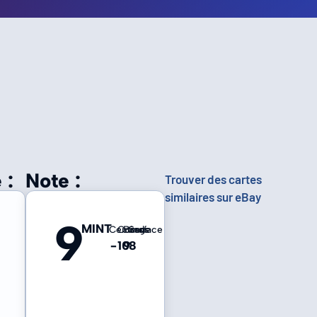
 :
Note :
Trouver des cartes
similaires sur eBay
9
MINT
Centrage
Coins
Bords
Surface
-
10
9
8