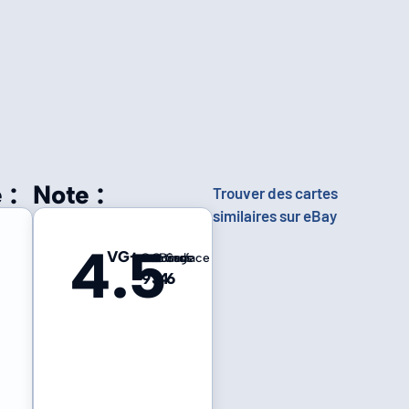
 :
Note :
Trouver des cartes
similaires sur eBay
4.5
VG+
Centrage
Coins
Bords
Surface
9
3
4
6