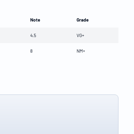
Note
Grade
4.5
VG+
8
NM+