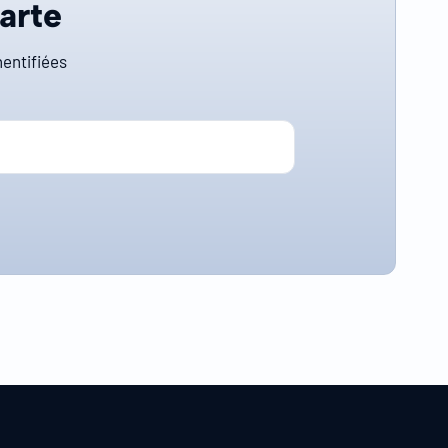
carte
entifiées