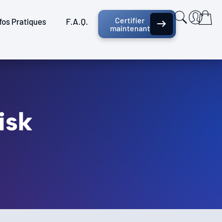
Certifier
fos Pratiques
F.A.Q.
maintenant
isk