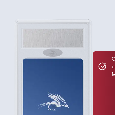
C
c
M