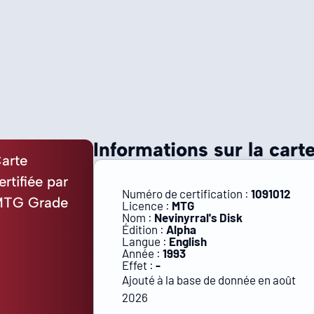
Informations sur la carte
arte
ertifiée par
Numéro de certification :
1091012
TG Grade
Licence :
MTG
Nom :
Nevinyrral's Disk
Édition :
Alpha
Langue :
English
Année :
1993
Effet :
-
Ajouté à la base de donnée en août
2026