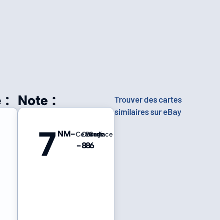
 :
Note :
Trouver des cartes
similaires sur eBay
7
NM-
Centrage
Coins
Bords
Surface
-
8
8
6