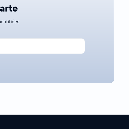
carte
entifiées