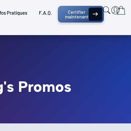
Certifier
fos Pratiques
F.A.Q.
maintenant
g's Promos