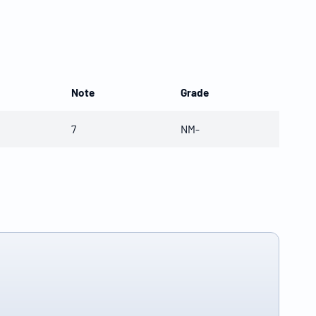
Note
Grade
7
NM-