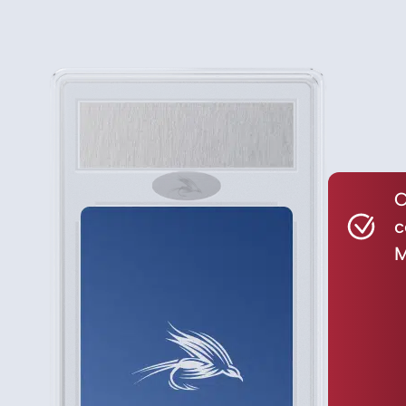
C
c
M