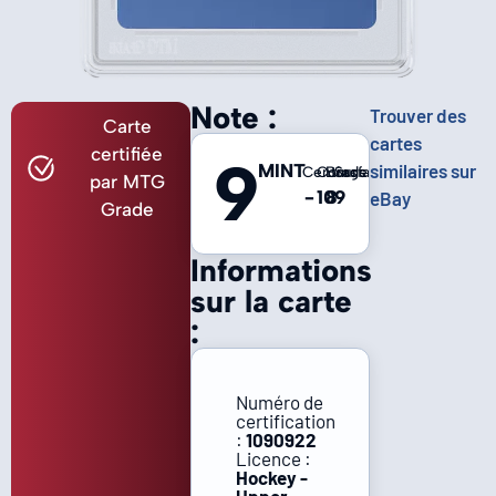
Note :
Trouver des
Carte
cartes
certifiée
9
MINT
similaires sur
Centrage
Coins
Bords
Surface
par MTG
-
10
8
9
eBay
Grade
Informations
sur la carte
:
Numéro de
certification
:
1090922
Licence :
Hockey -