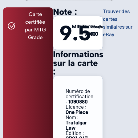
Note :
Trouver des
Carte
cartes
certifiée
9.5
MINT
similaires sur
Centrage
Coins
Bords
Surface
par MTG
9
10
10
10
eBay
Grade
Informations
sur la carte
:
Numéro de
certification
:
1090880
Licence :
One Piece
Nom :
Trafalgar
Law
Édition :