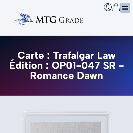
Certi
Boîtie
Infos
Cherch
Carte : Trafalgar Law
Édition : OP01-047 SR -
Romance Dawn