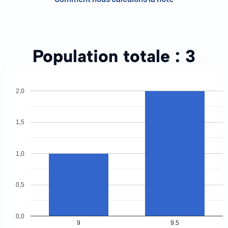
Population totale :
3
2,0
1,5
1,0
0,5
0,0
9
9.5