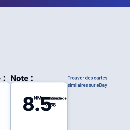
 :
Note :
Trouver des cartes
similaires sur eBay
8.5
NM+
Centrage
Coins
Bords
Surface
9
8
9
8