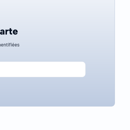
carte
entifiées