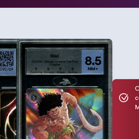
C
c
M