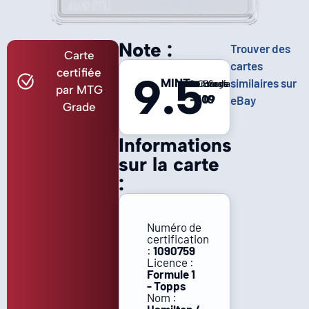
Note :
Trouver des
Carte
cartes
certifiée
9.5
MINT
similaires sur
Centrage
Coins
Bords
Surface
par MTG
-
10
10
9
eBay
Grade
Informations
sur la carte
:
Numéro de
certification
:
1090759
Licence :
Formule 1
- Topps
Nom :