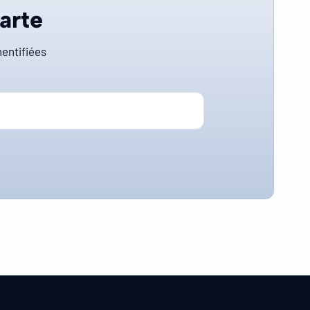
carte
entifiées