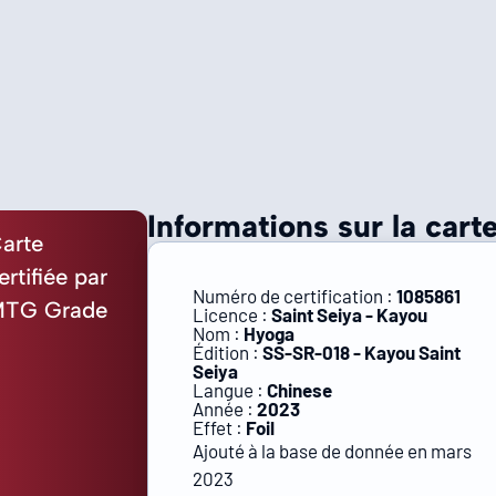
Informations sur la carte
arte
ertifiée par
Numéro de certification :
1085861
TG Grade
Licence :
Saint Seiya - Kayou
Nom :
Hyoga
Édition :
SS-SR-018 - Kayou Saint
Seiya
Langue :
Chinese
Année :
2023
Effet :
Foil
Ajouté à la base de donnée en mars
2023