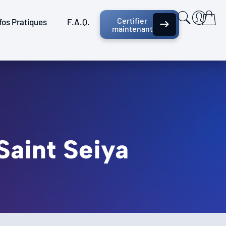
Certifier
fos Pratiques
F.A.Q.
maintenant
Saint Seiya