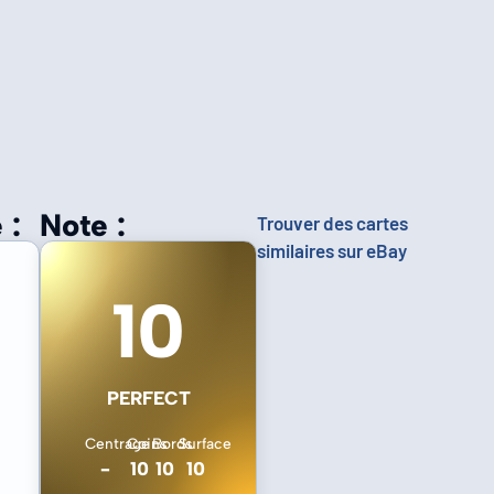
 :
Note :
Trouver des cartes
similaires sur eBay
10
PERFECT
Centrage
Coins
Bords
Surface
-
10
10
10