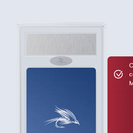
C
c
M