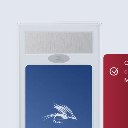
C
c
M