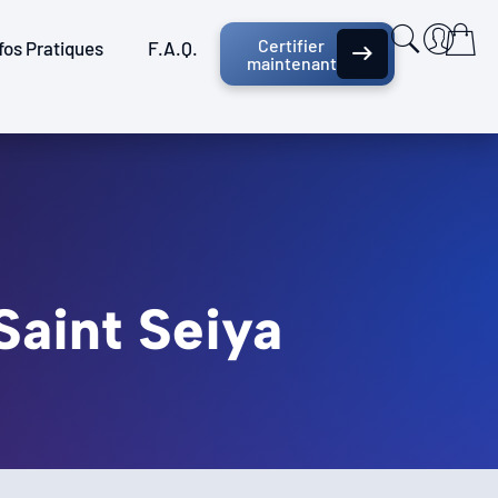
Certifier
fos Pratiques
F.A.Q.
maintenant
Saint Seiya