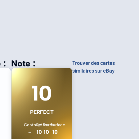
 :
Note :
Trouver des cartes
similaires sur eBay
10
PERFECT
Centrage
Coins
Bords
Surface
-
10
10
10