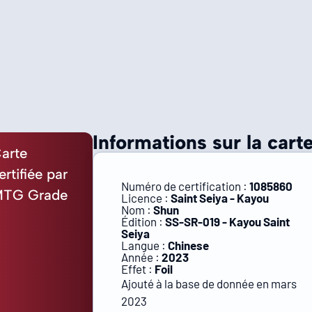
Informations sur la carte
arte
ertifiée par
Numéro de certification :
1085860
TG Grade
Licence :
Saint Seiya - Kayou
Nom :
Shun
Édition :
SS-SR-019 - Kayou Saint
Seiya
Langue :
Chinese
Année :
2023
Effet :
Foil
Ajouté à la base de donnée en mars
2023