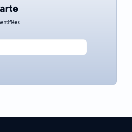
carte
entifiées