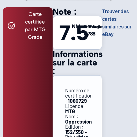
Note :
Trouver des
Carte
cartes
certifiée
7.5
NM-
similaires sur
Centrage
Coins
Bords
Surface
par MTG
8
7
8
8
eBay
Grade
Informations
sur la carte
:
Numéro de
certification
:
1080729
Licence :
MTG
Nom :
Oppression
Édition :
152/350 -