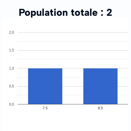
Population totale :
2
2,0
1,5
1,0
0,5
0,0
7.5
8.5